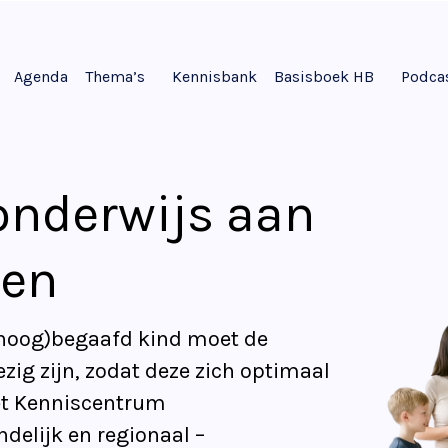
Agenda
Thema’s
Kennisbank
Basisboek HB
Podca
onderwijs aan
den
 (hoog)begaafd kind moet de
ig zijn, zodat deze zich optimaal
et Kenniscentrum
delijk en regionaal –