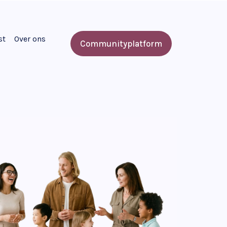
st
Over ons
Communityplatform