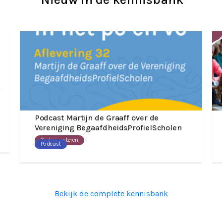
Podcast Martijn de Graaff over de
Vereniging BegaafdheidsProfielScholen
Onderpresteren
Podcast
Bekijk de complete kennisbank