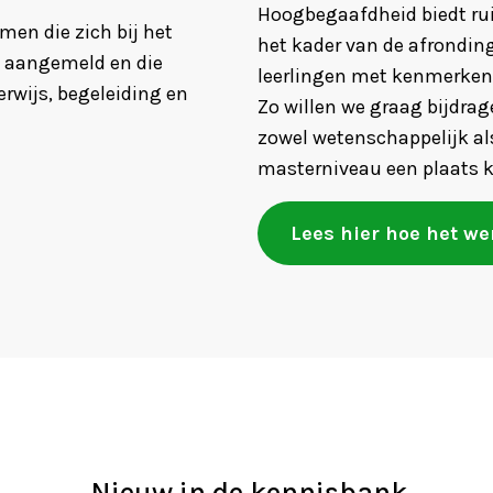
Hoogbegaafdheid biedt ru
men die zich bij het
het kader van de afrondin
 aangemeld en die
leerlingen met kenmerken 
rwijs, begeleiding en
Zo willen we graag bijdra
zowel wetenschappelijk al
masterniveau een plaats kr
Lees hier hoe het we
Nieuw in de kennisbank