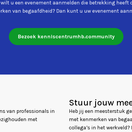
 wilt u een evenement aanmelden die betrekking heeft 
erken van begaafdheid? Dan kunt u uw evenement aanm
Bezoek kenniscentrumhb.community
Stuur jouw mee
s van professionals in
Heb jij een meesterstuk g
bezighouden met
met kenmerken van begaafd
collega’s in het werkveld