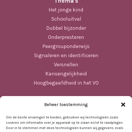
Thema's
Het jonge kind
Schooluitval
Dubbel bijzonder
Onderpresteren
Peergrouponderwijs
Signaleren en identificeren
Versnellen
Kansengelijkheid
Hoogbegaafdheid in het VO
Beheer toestemming
Sitemap
Home
Om de beste ervaringen te bieden, gebruiken wij technologieën zoals
cookies om informatie over je apparaat op te slaan en/of te raadplegen.
Nieuws
Door in te stemmen met deze technologieën kunnen wij gegevens zoals