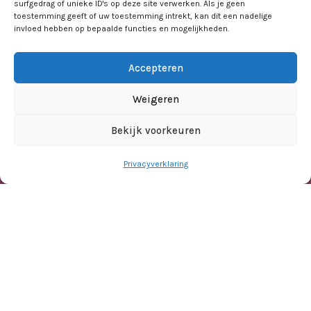
surfgedrag of unieke ID's op deze site verwerken. Als je geen
toestemming geeft of uw toestemming intrekt, kan dit een nadelige
invloed hebben op bepaalde functies en mogelijkheden.
Accepteren
Weigeren
Bekijk voorkeuren
Meld je aan voor de nieuwsbrief
Privacyverklaring
Disclaimer
Thema's
Het jonge kind
Schooluitval
Dubbel bijzonder