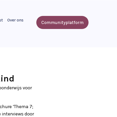
st
Over ons
Communityplatform
kind
ponderwijs voor
chure ‘Thema 7;
 interviews door