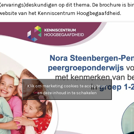
(ervarings)deskundigen op dit thema. De brochure is bi
 website van het Kenniscentrum Hoogbegaafdheid.
Klik om marketing cookies te accepteren
en deze inhoud in te schakelen