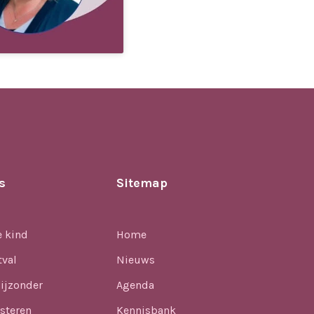
s
Sitemap
e kind
Home
tval
Nieuws
ijzonder
Agenda
steren
Kennisbank