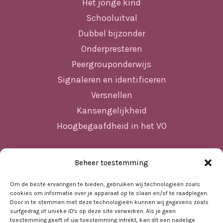
Het jonge kind
Schooluitval
Dubbel bijzonder
Onderpresteren
Peergrouponderwijs
Signaleren en identificeren
Versnellen
Kansengelijkheid
Hoogbegaafdheid in het VO
Beheer toestemming
Sitemap
Home
Om de beste ervaringen te bieden, gebruiken wij technologieën zoals
cookies om informatie over je apparaat op te slaan en/of te raadplegen.
Nieuws
Door in te stemmen met deze technologieën kunnen wij gegevens zoals
surfgedrag of unieke ID's op deze site verwerken. Als je geen
Agenda
toestemming geeft of uw toestemming intrekt, kan dit een nadelige