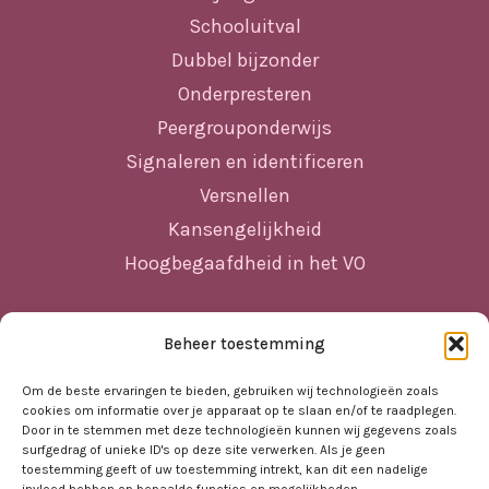
Schooluitval
Dubbel bijzonder
Onderpresteren
Peergrouponderwijs
Signaleren en identificeren
Versnellen
Kansengelijkheid
Hoogbegaafdheid in het VO
Beheer toestemming
Sitemap
Home
Om de beste ervaringen te bieden, gebruiken wij technologieën zoals
cookies om informatie over je apparaat op te slaan en/of te raadplegen.
Nieuws
Door in te stemmen met deze technologieën kunnen wij gegevens zoals
surfgedrag of unieke ID's op deze site verwerken. Als je geen
Agenda
toestemming geeft of uw toestemming intrekt, kan dit een nadelige