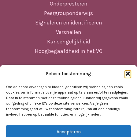
Onderpresteren
Peergrouponderwijs
Signaleren en identificeren
Versnellen
Kansengelijkheid
Hoogbegaafdheid in het VO
Beheer toestemming
Sitemap
Home
Om de beste ervaringen te bieden, gebruiken wij technologieën zoals
cookies om informatie over je apparaat op te slaan en/of te raadplegen.
Nieuws
Door in te stemmen met deze technologieën kunnen wij gegevens zoals
surfgedrag of unieke ID's op deze site verwerken. Als je geen
Agenda
toestemming geeft of uw toestemming intrekt, kan dit een nadelige
invloed hebben op bepaalde functies en mogelijkheden.
Kennisbank
Sociale kaart
Accepteren
Over ons