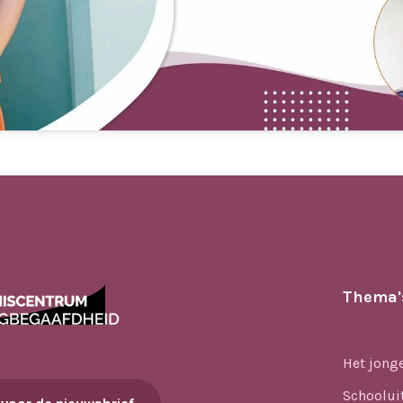
Thema'
Het jong
Schoolui