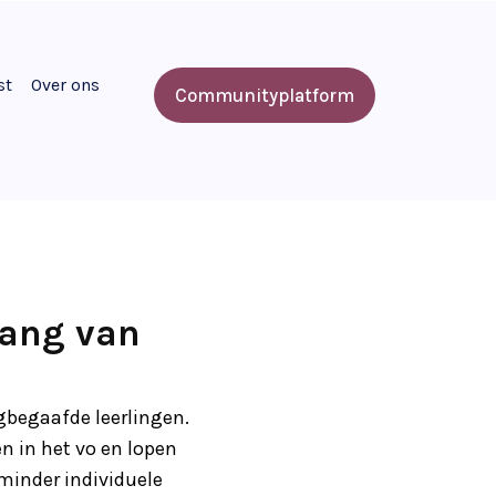
st
Over ons
Communityplatform
gang van
ogbegaafde leerlingen.
n in het vo en lopen
minder individuele