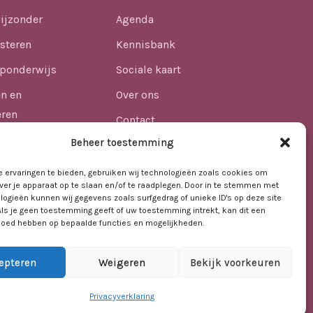
ijzonder
Agenda
steren
Kennisbank
ponderwijs
Sociale kaart
en en
Over ons
eren
Contact
n
Beheer toestemming
lijkheid
 ervaringen te bieden, gebruiken wij technologieën zoals cookies om
ver je apparaat op te slaan en/of te raadplegen. Door in te stemmen met
afdheid in het
logieën kunnen wij gegevens zoals surfgedrag of unieke ID's op deze site
Als je geen toestemming geeft of uw toestemming intrekt, kan dit een
vloed hebben op bepaalde functies en mogelijkheden.
epteren
Weigeren
Bekijk voorkeuren
Privacyverklaring