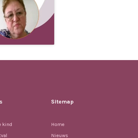
s
Sitemap
e kind
Home
tval
Nieuws