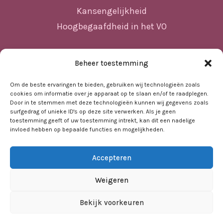
Kansengelijkheid
Hoogbegaafdheid in het VO
Beheer toestemming
Sitemap
Home
Om de beste ervaringen te bieden, gebruiken wij technologieën zoals
cookies om informatie over je apparaat op te slaan en/of te raadplegen.
Nieuws
Door in te stemmen met deze technologieën kunnen wij gegevens zoals
surfgedrag of unieke ID's op deze site verwerken. Als je geen
Agenda
toestemming geeft of uw toestemming intrekt, kan dit een nadelige
invloed hebben op bepaalde functies en mogelijkheden.
Kennisbank
Sociale kaart
Accepteren
Over ons
Contact
Weigeren
Bekijk voorkeuren