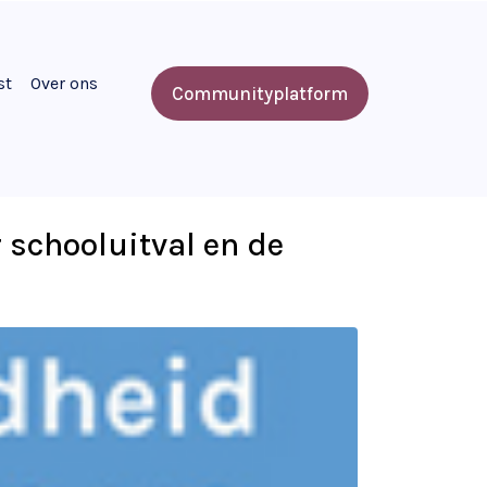
st
Over ons
Communityplatform
 schooluitval en de