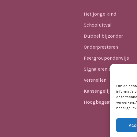
Het jonge kind
Schooluitval
Dubbel bijzonder
Onderpresteren
Peergrouponderwijs
Signaleren en identifice
Versnellen
Om de beste
Kansengelijkheid
informatie o
deze techno
Hoogbegaafdheid in he
verwerken. 
nadelige in
Acc