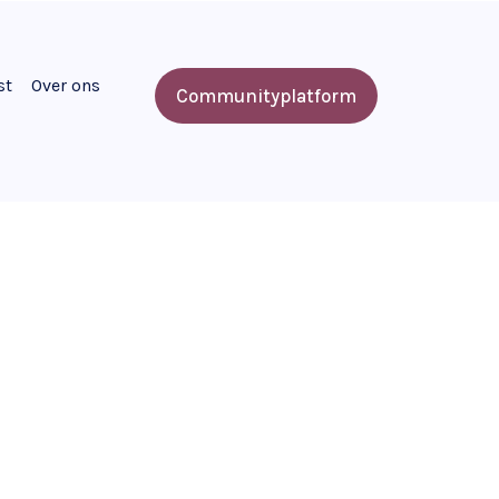
st
Over ons
Communityplatform