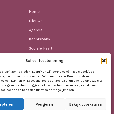
Home
Nieuws
Agenda
Kennisbank
Sociale kaart
ren
Over ons
Beheer toestemming
Contact
 ervaringen te bieden, gebruiken wij technologieën zoals cookies om
ver je apparaat op te slaan en/of te raadplegen. Door in te stemmen met
logieën kunnen wij gegevens zoals surfgedrag of unieke ID's op deze site
t VO
Als je geen toestemming geeft of uw toestemming intrekt, kan dit een
vloed hebben op bepaalde functies en mogelijkheden.
epteren
Weigeren
Bekijk voorkeuren