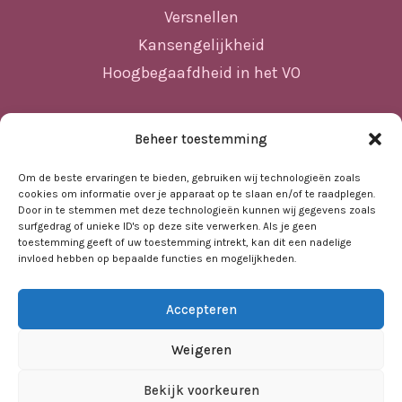
Versnellen
Kansengelijkheid
Hoogbegaafdheid in het VO
Beheer toestemming
Sitemap
Home
Om de beste ervaringen te bieden, gebruiken wij technologieën zoals
cookies om informatie over je apparaat op te slaan en/of te raadplegen.
Nieuws
Door in te stemmen met deze technologieën kunnen wij gegevens zoals
surfgedrag of unieke ID's op deze site verwerken. Als je geen
Agenda
toestemming geeft of uw toestemming intrekt, kan dit een nadelige
invloed hebben op bepaalde functies en mogelijkheden.
Kennisbank
Sociale kaart
Accepteren
Over ons
Contact
Weigeren
Bekijk voorkeuren