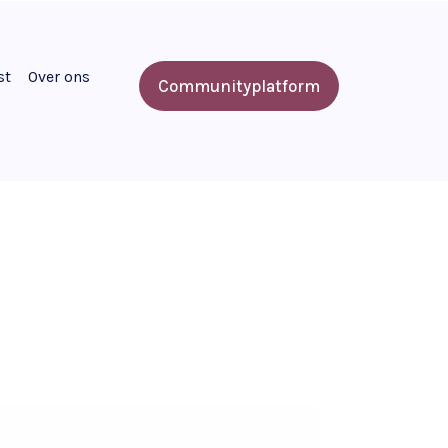
st
Over ons
Communityplatform