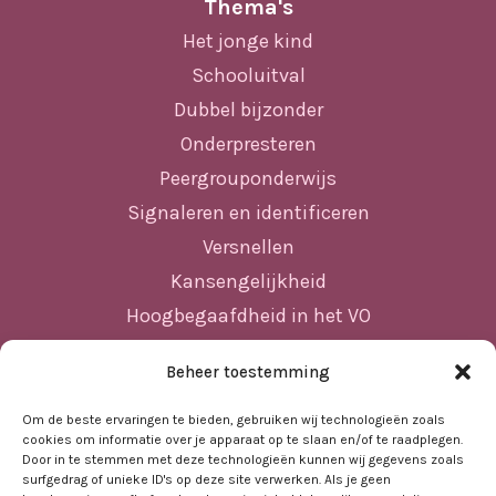
Thema's
Het jonge kind
Schooluitval
Dubbel bijzonder
Onderpresteren
Peergrouponderwijs
Signaleren en identificeren
Versnellen
Kansengelijkheid
Hoogbegaafdheid in het VO
Beheer toestemming
Sitemap
Om de beste ervaringen te bieden, gebruiken wij technologieën zoals
cookies om informatie over je apparaat op te slaan en/of te raadplegen.
Home
Door in te stemmen met deze technologieën kunnen wij gegevens zoals
surfgedrag of unieke ID's op deze site verwerken. Als je geen
Nieuws