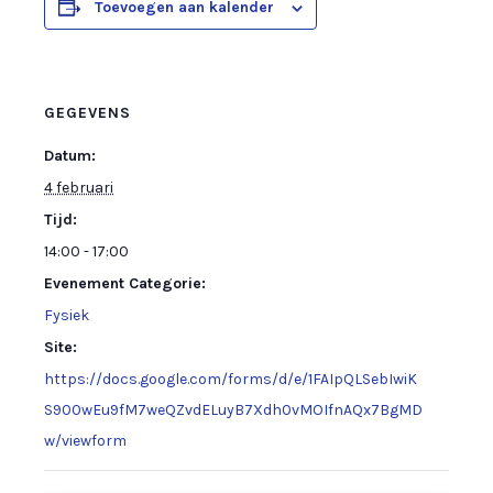
Toevoegen aan kalender
GEGEVENS
Datum:
4 februari
Tijd:
14:00 - 17:00
Evenement Categorie:
Fysiek
Site:
https://docs.google.com/forms/d/e/1FAIpQLSebIwiK
S900wEu9fM7weQZvdELuyB7Xdh0vMOIfnAQx7BgMD
w/viewform