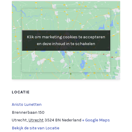
Klik om marketing cookies te accepteren
Klik om marketing cookies te accepteren
en deze inhoud in te schakelen
en deze inhoud in te schakelen
LOCATIE
Aristo Lunetten
Brennerbaan 150
Utrecht
,
Utrecht
3524 BN
Nederland
+ Google Maps
Bekijk de site van Locatie