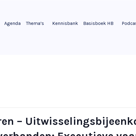
Agenda
Thema’s
Kennisbank
Basisboek HB
Podca
uren – Uitwisselingsbijeen
erbanden: Executieve vaa