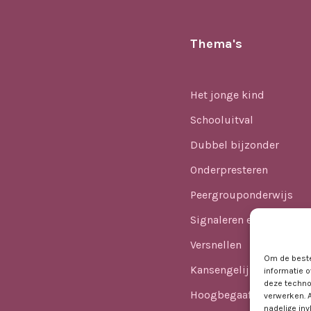
Thema's
Het jonge kind
Schooluitval
Dubbel bijzonder
Onderpresteren
Peergrouponderwijs
Signaleren en identifice
Versnellen
Om de beste
Kansengelijkheid
informatie o
deze techno
Hoogbegaafdheid in he
verwerken. 
nadelige in