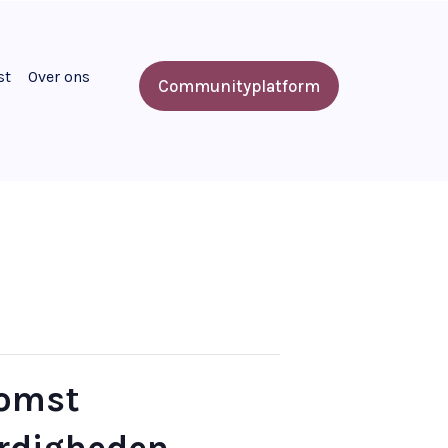
st
Over ons
Communityplatform
komst
rdigheden