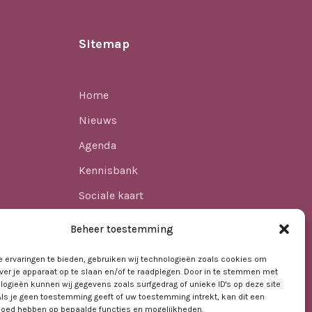
Sitemap
Home
Nieuws
Agenda
Kennisbank
Sociale kaart
ren
Over ons
Beheer toestemming
Contact
 ervaringen te bieden, gebruiken wij technologieën zoals cookies om
ver je apparaat op te slaan en/of te raadplegen. Door in te stemmen met
logieën kunnen wij gegevens zoals surfgedrag of unieke ID's op deze site
t VO
Als je geen toestemming geeft of uw toestemming intrekt, kan dit een
vloed hebben op bepaalde functies en mogelijkheden.