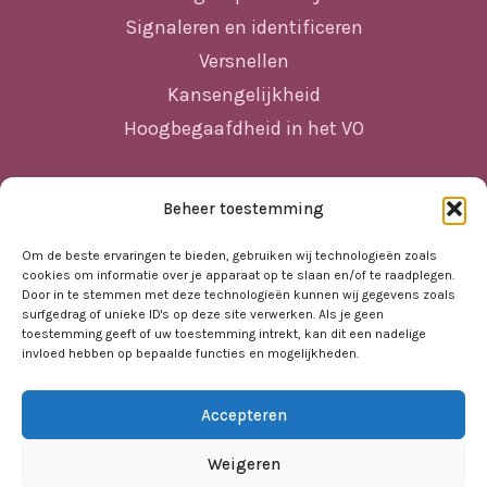
Signaleren en identificeren
Versnellen
Kansengelijkheid
Hoogbegaafdheid in het VO
Beheer toestemming
Sitemap
Home
Om de beste ervaringen te bieden, gebruiken wij technologieën zoals
cookies om informatie over je apparaat op te slaan en/of te raadplegen.
Nieuws
Door in te stemmen met deze technologieën kunnen wij gegevens zoals
surfgedrag of unieke ID's op deze site verwerken. Als je geen
Agenda
toestemming geeft of uw toestemming intrekt, kan dit een nadelige
invloed hebben op bepaalde functies en mogelijkheden.
Kennisbank
Sociale kaart
Accepteren
Over ons
Contact
Weigeren