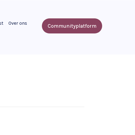
st
Over ons
Communityplatform