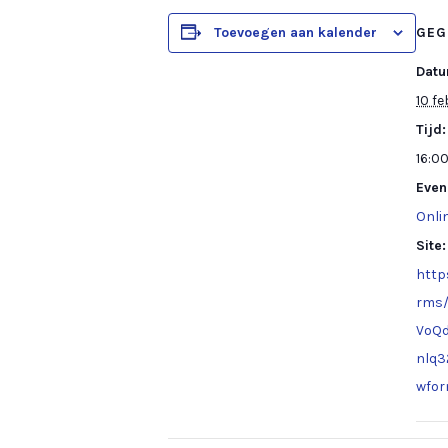
Toevoegen aan kalender
GEG
Datu
10 fe
Tijd:
16:00
Even
Onli
Site:
http
rms/
VoQd
nlq3
wfo