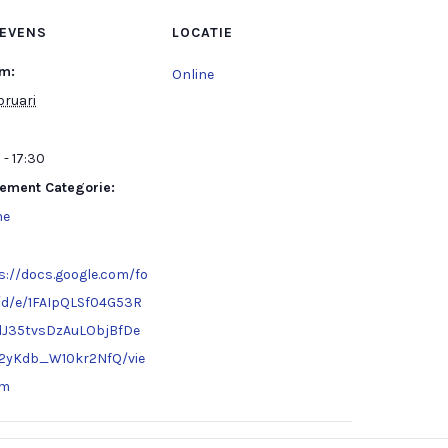
EVENS
LOCATIE
m:
Online
bruari
 - 17:30
ement Categorie:
ne
s://docs.google.com/fo
d/e/1FAIpQLSf04G53R
J35tvsDzAuLObjBfDe
2yKdb_W10kr2NfQ/vie
rm