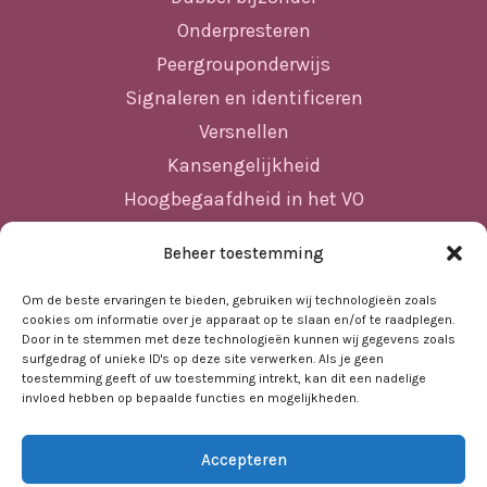
Onderpresteren
Peergrouponderwijs
Signaleren en identificeren
Versnellen
Kansengelijkheid
Hoogbegaafdheid in het VO
Beheer toestemming
Sitemap
Om de beste ervaringen te bieden, gebruiken wij technologieën zoals
cookies om informatie over je apparaat op te slaan en/of te raadplegen.
Home
Door in te stemmen met deze technologieën kunnen wij gegevens zoals
surfgedrag of unieke ID's op deze site verwerken. Als je geen
Nieuws
toestemming geeft of uw toestemming intrekt, kan dit een nadelige
Agenda
invloed hebben op bepaalde functies en mogelijkheden.
Kennisbank
Accepteren
Sociale kaart