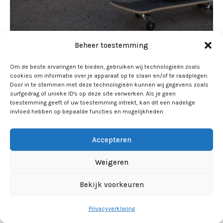
Beheer toestemming
Hoe helpt dynamisch testen jou om het
leerpotentieel en de instructiebehoefte van
Om de beste ervaringen te bieden, gebruiken wij technologieën zoals
(hoog)begaafde leerlingen inzichtelijk te maken?
cookies om informatie over je apparaat op te slaan en/of te raadplegen.
Door in te stemmen met deze technologieën kunnen wij gegevens zoals
surfgedrag of unieke ID's op deze site verwerken. Als je geen
(Hoog)begaafdheid wordt traditioneel bepaald
toestemming geeft of uw toestemming intrekt, kan dit een nadelige
aan de hand van een IQ-score. Een dynamische
invloed hebben op bepaalde functies en mogelijkheden.
visie legt juist de nadruk op leerpotentieel en sluit
aan bij Vygotsky’s zone van naaste ontwikkeling:
Accepteren
wat een leerling kan bereiken met ondersteuning.
Weigeren
Dynamisch testen, waarbij doelgerichte hulp
tijdens het testproces wordt geboden, maakt
Bekijk voorkeuren
zichtbaar hoe leerlingen leren en onder welke
omstandigheden ze optimaal functioneren.
Privacyverklaring