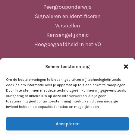
Peergrouponderwijs
Signaleren en identificeren
Versnellen
Kansengelijkheid
Hoogbegaafdheid in het VO
Beheer toestemming
Sitemap
Home
Om de beste ervaringen te bieden, gebruiken wij technologieën zoals
cookies om informatie over je apparaat op te slaan en/of te raadplegen.
Nieuws
Door in te stemmen met deze technologieën kunnen wij gegevens zoals
surfgedrag of unieke ID's op deze site verwerken. Als je geen
Agenda
toestemming geeft of uw toestemming intrekt, kan dit een nadelige
invloed hebben op bepaalde functies en mogelijkheden.
Kennisbank
Sociale kaart
Accepteren
Over ons