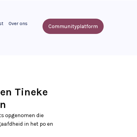
st
Over ons
Communityplatform
en Tineke
en
sts opgenomen die
gaafdheid in het po en