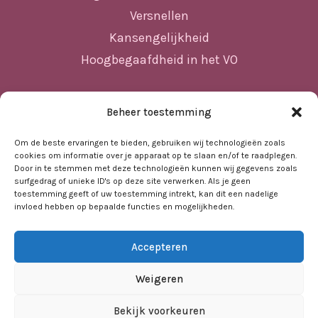
Versnellen
Kansengelijkheid
Hoogbegaafdheid in het VO
Beheer toestemming
Sitemap
Home
Om de beste ervaringen te bieden, gebruiken wij technologieën zoals
cookies om informatie over je apparaat op te slaan en/of te raadplegen.
Nieuws
Door in te stemmen met deze technologieën kunnen wij gegevens zoals
surfgedrag of unieke ID's op deze site verwerken. Als je geen
Agenda
toestemming geeft of uw toestemming intrekt, kan dit een nadelige
invloed hebben op bepaalde functies en mogelijkheden.
Kennisbank
Sociale kaart
Accepteren
Over ons
Contact
Weigeren
Bekijk voorkeuren