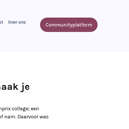
st
Over ons
Communityplatform
maak je
prix college; een
tief nam. Daarvoor was