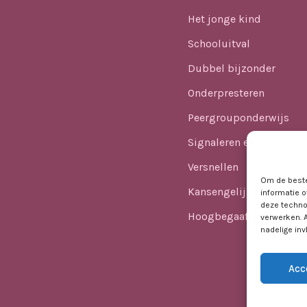
Het jonge kind
Schooluitval
Dubbel bijzonder
Onderpresteren
Peergrouponderwijs
Signaleren en identifice
Versnellen
Om de beste
Kansengelijkheid
informatie o
deze techno
Hoogbegaafdheid in he
verwerken. 
nadelige in
Acc