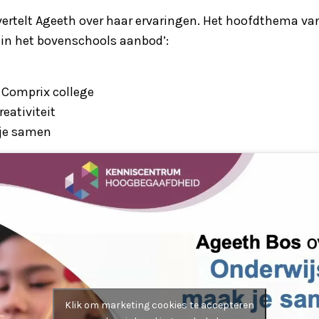
 vertelt Ageeth over haar ervaringen. Het hoofdthema va
t in het bovenschools aanbod’:
 Comprix college
eativiteit
je samen
Klik om marketing cookies te accepteren