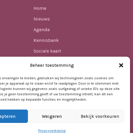
Home
Nieuws
Agenda
Kennisbank
Sociale kaart
ren
Over ons
Beheer toestemming
Contact
 ervaringen te bieden, gebruiken wij technologieën zoals cookies om
ver je apparaat op te slaan en/of te raadplegen. Door in te stemmen met
logieën kunnen wij gegevens zoals surfgedrag of unieke ID's op deze site
t VO
Als je geen toestemming geeft of uw toestemming intrekt, kan dit een
vloed hebben op bepaalde functies en mogelijkheden.
epteren
Weigeren
Bekijk voorkeuren
Privacyverklaring