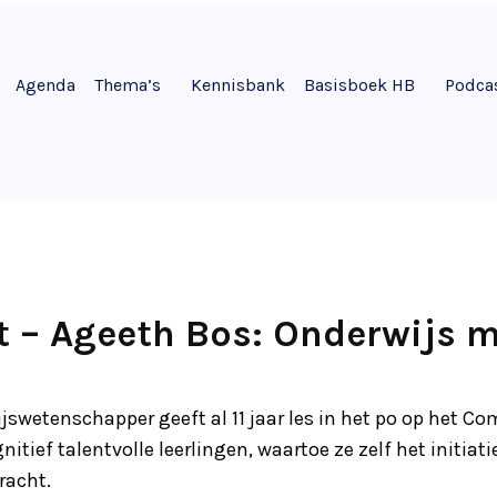
Agenda
Thema’s
Kennisbank
Basisboek HB
Podca
it – Ageeth Bos: Onderwijs 
swetenschapper geeft al 11 jaar les in het po op het Com
itief talentvolle leerlingen, waartoe ze zelf het initia
racht.