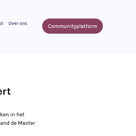
st
Over ons
Communityplatform
ert
ken in het
rland de Master