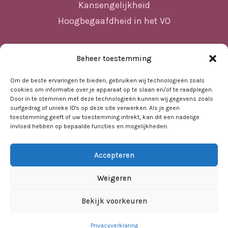
Kansengelijkheid
Hoogbegaafdheid in het VO
Beheer toestemming
Sitemap
Home
Om de beste ervaringen te bieden, gebruiken wij technologieën zoals
cookies om informatie over je apparaat op te slaan en/of te raadplegen.
Nieuws
Door in te stemmen met deze technologieën kunnen wij gegevens zoals
surfgedrag of unieke ID's op deze site verwerken. Als je geen
Agenda
toestemming geeft of uw toestemming intrekt, kan dit een nadelige
invloed hebben op bepaalde functies en mogelijkheden.
Kennisbank
Sociale kaart
Accepteren
Over ons
Contact
Weigeren
Bekijk voorkeuren
Privacyverklaring