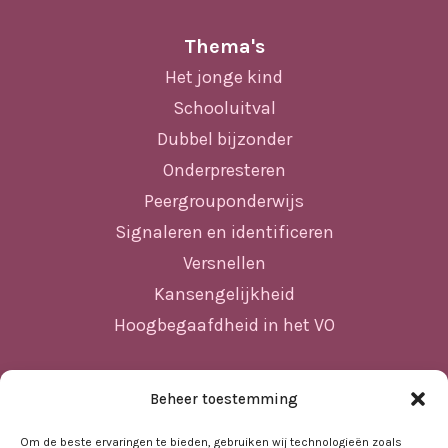
Thema's
Het jonge kind
Schooluitval
Dubbel bijzonder
Onderpresteren
Peergrouponderwijs
Signaleren en identificeren
Versnellen
Kansengelijkheid
Hoogbegaafdheid in het VO
Beheer toestemming
Sitemap
Home
Om de beste ervaringen te bieden, gebruiken wij technologieën zoals