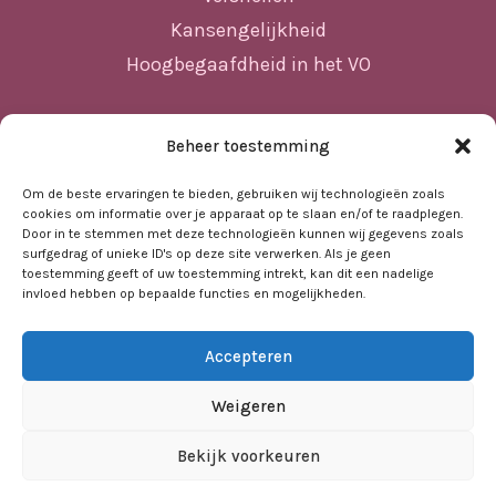
Kansengelijkheid
Hoogbegaafdheid in het VO
Beheer toestemming
Sitemap
Home
Om de beste ervaringen te bieden, gebruiken wij technologieën zoals
cookies om informatie over je apparaat op te slaan en/of te raadplegen.
Nieuws
Door in te stemmen met deze technologieën kunnen wij gegevens zoals
surfgedrag of unieke ID's op deze site verwerken. Als je geen
Agenda
toestemming geeft of uw toestemming intrekt, kan dit een nadelige
invloed hebben op bepaalde functies en mogelijkheden.
Kennisbank
Sociale kaart
Accepteren
Over ons
Contact
Weigeren
Bekijk voorkeuren