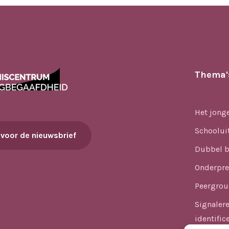
Thema'
Het jong
Schoolui
 voor de nieuwsbrief
Dubbel b
Onderpre
Peergrou
Signaler
identific