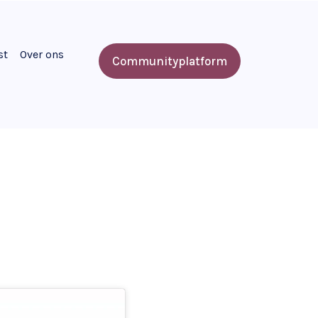
st
Over ons
Communityplatform