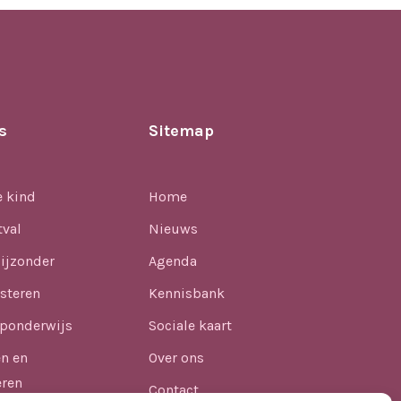
s
Sitemap
e kind
Home
tval
Nieuws
ijzonder
Agenda
steren
Kennisbank
ponderwijs
Sociale kaart
en en
Over ons
eren
Contact