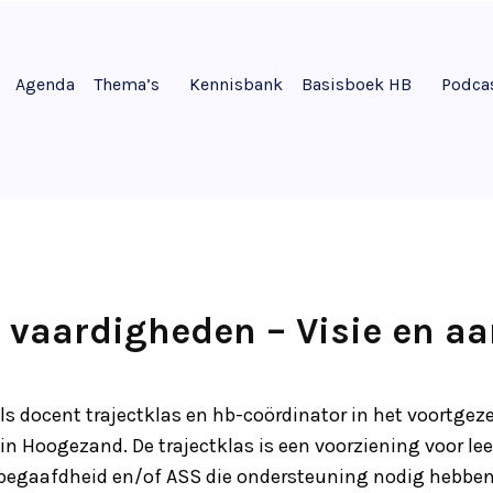
Agenda
Thema’s
Kennisbank
Basisboek HB
Podca
 vaardigheden – Visie en a
ls docent trajectklas en hb-coördinator in het voortgeze
 in Hoogezand. De trajectklas is een voorziening voor le
gaafdheid en/of ASS die ondersteuning nodig hebben