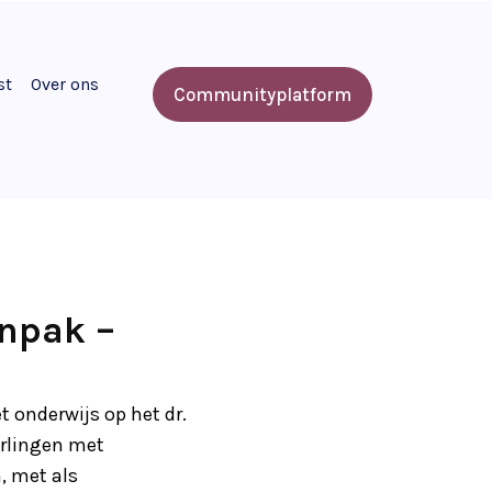
st
Over ons
Communityplatform
anpak –
t onderwijs op het dr.
erlingen met
, met als