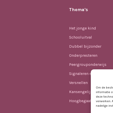
Thema's
Het jonge kind
Schooluitval
Dubbel bijzonder
Onderpresteren
Peergrouponderwijs
Signaleren en identifice
Versnellen
Om de beste
Kansengelijkheid
informatie o
deze techno
Hoogbegaafdheid in he
verwerken. 
nadelige in