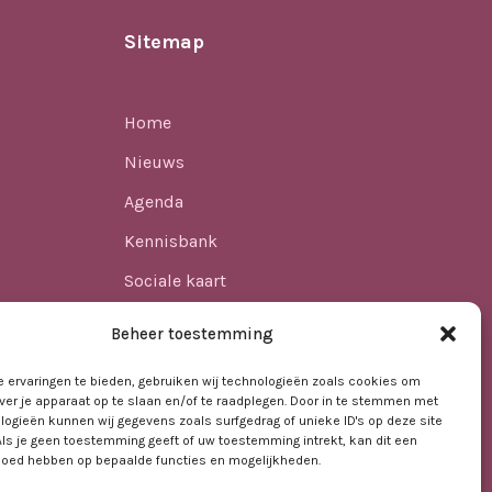
Sitemap
Home
Nieuws
Agenda
Kennisbank
Sociale kaart
ren
Over ons
Beheer toestemming
Contact
 ervaringen te bieden, gebruiken wij technologieën zoals cookies om
ver je apparaat op te slaan en/of te raadplegen. Door in te stemmen met
logieën kunnen wij gegevens zoals surfgedrag of unieke ID's op deze site
t VO
Als je geen toestemming geeft of uw toestemming intrekt, kan dit een
vloed hebben op bepaalde functies en mogelijkheden.