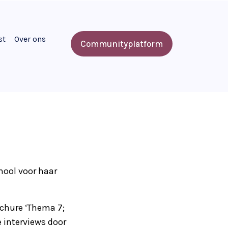
st
Over ons
Communityplatform
hool voor haar
chure ‘Thema 7;
 interviews door