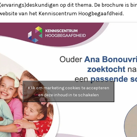
(ervarings)deskundigen op dit thema. De brochure is bi
 website van het Kenniscentrum Hoogbegaafdheid.
Klik om marketing cookies te accepteren
en deze inhoud in te schakelen