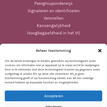
Peergrouponderwijs
Signaleren en identificeren
Versnellen
Kansengelijkheid
Hoogbegaafdheid in het VO
Beheer toestemming
Sitemap
Home
Om de beste ervaringen te bieden, gebruiken wij technologieën zoals
cookies om informatie over je apparaat op te slaan en/of te raadplegen.
Nieuws
Door in te stemmen met deze technologieën kunnen wij gegevens zoals
surfgedrag of unieke ID's op deze site verwerken. Als je geen
Agenda
toestemming geeft of uw toestemming intrekt, kan dit een nadelige
invloed hebben op bepaalde functies en mogelijkheden.
Kennisbank
Sociale kaart
Accepteren
Over ons
Contact
Weigeren