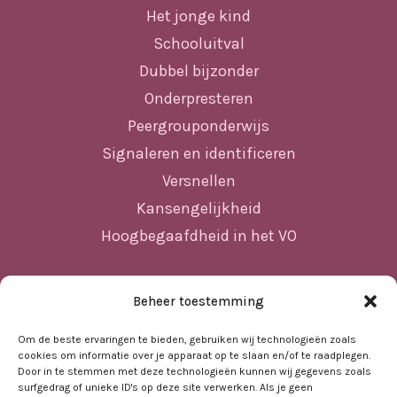
Het jonge kind
Schooluitval
Dubbel bijzonder
Onderpresteren
Peergrouponderwijs
Signaleren en identificeren
Versnellen
Kansengelijkheid
Hoogbegaafdheid in het VO
Beheer toestemming
Sitemap
Home
Om de beste ervaringen te bieden, gebruiken wij technologieën zoals
cookies om informatie over je apparaat op te slaan en/of te raadplegen.
Nieuws
Door in te stemmen met deze technologieën kunnen wij gegevens zoals
surfgedrag of unieke ID's op deze site verwerken. Als je geen