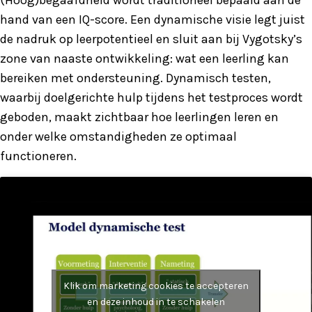
(Hoog)begaafdheid wordt traditioneel bepaald aan de
hand van een IQ-score. Een dynamische visie legt juist
de nadruk op leerpotentieel en sluit aan bij Vygotsky’s
zone van naaste ontwikkeling: wat een leerling kan
bereiken met ondersteuning. Dynamisch testen,
waarbij doelgerichte hulp tijdens het testproces wordt
geboden, maakt zichtbaar hoe leerlingen leren en
onder welke omstandigheden ze optimaal
functioneren.
Klik om marketing cookies te accepteren
en deze inhoud in te schakelen