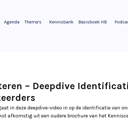
Agenda
Thema’s
Kennisbank
Basisboek HB
Podca
eren – Deepdive Identificat
teerders
aat in deze deepdive-video in op de identificatie van on
tekst afkomstig uit een oudere brochure van het Kennis