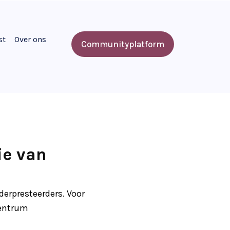
st
Over ons
Communityplatform
ie van
derpresteerders. Voor
centrum