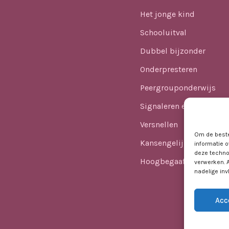
Het jonge kind
Schooluitval
Dubbel bijzonder
Onderpresteren
Peergrouponderwijs
Signaleren en identifice
Versnellen
Om de beste
Kansengelijkheid
informatie o
deze techno
Hoogbegaafdheid in he
verwerken. 
nadelige in
Acc