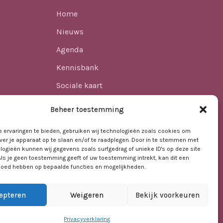
Home
Nieuws
Agenda
Kennisbank
Sociale kaart
ren
Over ons
Beheer toestemming
Contact
 ervaringen te bieden, gebruiken wij technologieën zoals cookies om
ver je apparaat op te slaan en/of te raadplegen. Door in te stemmen met
logieën kunnen wij gegevens zoals surfgedrag of unieke ID's op deze site
t VO
Als je geen toestemming geeft of uw toestemming intrekt, kan dit een
vloed hebben op bepaalde functies en mogelijkheden.
epteren
Weigeren
Bekijk voorkeuren
Privacyverklaring