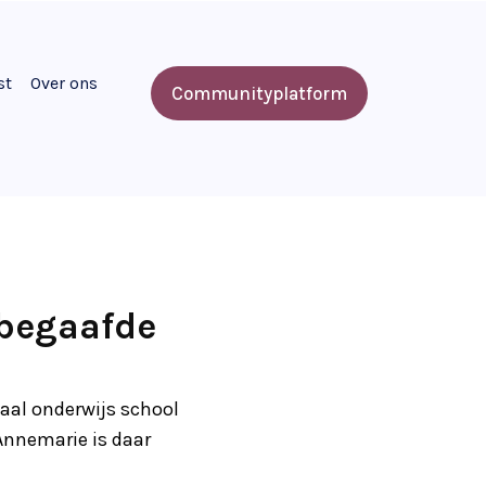
st
Over ons
Communityplatform
gbegaafde
aal onderwijs school
Annemarie is daar