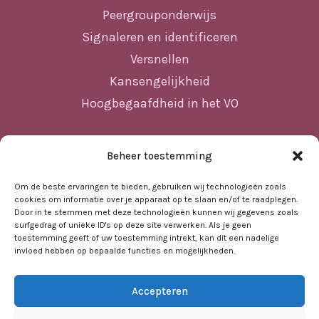
Peergrouponderwijs
Signaleren en identificeren
Versnellen
Kansengelijkheid
Hoogbegaafdheid in het VO
Beheer toestemming
Sitemap
Home
Om de beste ervaringen te bieden, gebruiken wij technologieën zoals
cookies om informatie over je apparaat op te slaan en/of te raadplegen.
Nieuws
Door in te stemmen met deze technologieën kunnen wij gegevens zoals
surfgedrag of unieke ID's op deze site verwerken. Als je geen
Agenda
toestemming geeft of uw toestemming intrekt, kan dit een nadelige
invloed hebben op bepaalde functies en mogelijkheden.
Kennisbank
Sociale kaart
Accepteren
Over ons