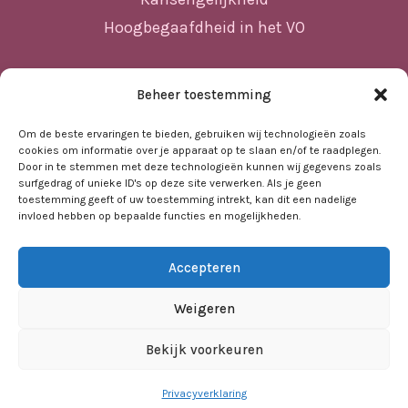
Hoogbegaafdheid in het VO
Beheer toestemming
Sitemap
Home
Om de beste ervaringen te bieden, gebruiken wij technologieën zoals
cookies om informatie over je apparaat op te slaan en/of te raadplegen.
Nieuws
Door in te stemmen met deze technologieën kunnen wij gegevens zoals
surfgedrag of unieke ID's op deze site verwerken. Als je geen
Agenda
toestemming geeft of uw toestemming intrekt, kan dit een nadelige
invloed hebben op bepaalde functies en mogelijkheden.
Kennisbank
Sociale kaart
Accepteren
Over ons
Contact
Weigeren
Bekijk voorkeuren
Privacyverklaring