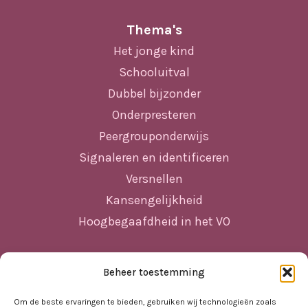
Thema's
Het jonge kind
Schooluitval
Dubbel bijzonder
Onderpresteren
Peergrouponderwijs
Signaleren en identificeren
Versnellen
Kansengelijkheid
Hoogbegaafdheid in het VO
Beheer toestemming
Sitemap
Home
Om de beste ervaringen te bieden, gebruiken wij technologieën zoals