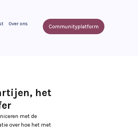
st
Over ons
Communityplatform
tijen, het
fer
uniceren met de
tie over hoe het met