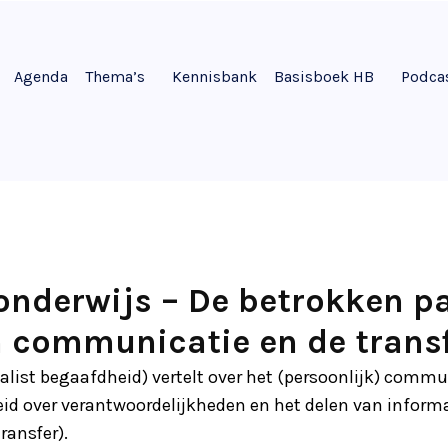
Agenda
Thema’s
Kennisbank
Basisboek HB
Podca
nderwijs – De betrokken par
 communicatie en de trans
alist begaafdheid) vertelt over het (persoonlijk) comm
id over verantwoordelijkheden en het delen van informa
ransfer).