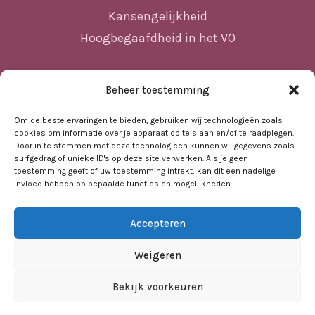
Kansengelijkheid
Hoogbegaafdheid in het VO
Beheer toestemming
Sitemap
Home
Om de beste ervaringen te bieden, gebruiken wij technologieën zoals
cookies om informatie over je apparaat op te slaan en/of te raadplegen.
Nieuws
Door in te stemmen met deze technologieën kunnen wij gegevens zoals
surfgedrag of unieke ID's op deze site verwerken. Als je geen
Agenda
toestemming geeft of uw toestemming intrekt, kan dit een nadelige
invloed hebben op bepaalde functies en mogelijkheden.
Kennisbank
Sociale kaart
Accepteren
Over ons
Contact
Weigeren
Bekijk voorkeuren