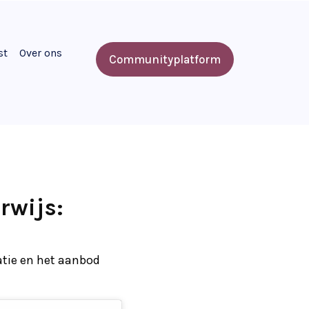
st
Over ons
Communityplatform
rwijs:
atie en het aanbod