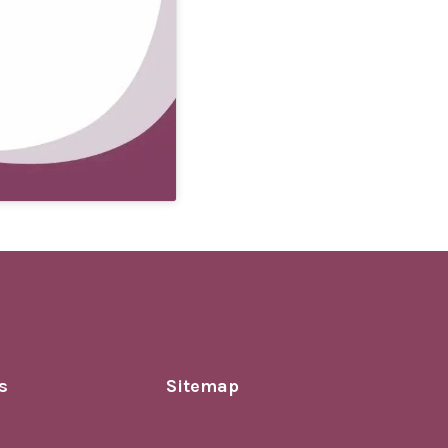
s
Sitemap