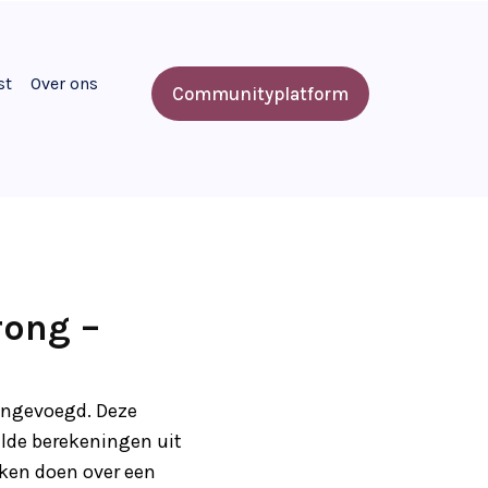
st
Over ons
Communityplatform
rong –
engevoegd. Deze
alde berekeningen uit
aken doen over een