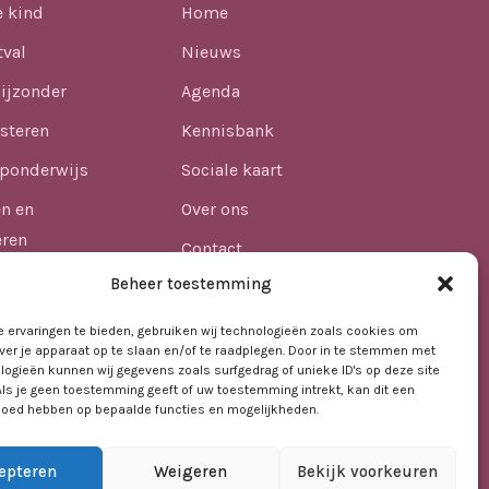
e kind
Home
tval
Nieuws
ijzonder
Agenda
steren
Kennisbank
ponderwijs
Sociale kaart
en en
Over ons
eren
Contact
n
Beheer toestemming
lijkheid
 ervaringen te bieden, gebruiken wij technologieën zoals cookies om
ver je apparaat op te slaan en/of te raadplegen. Door in te stemmen met
afdheid in het
logieën kunnen wij gegevens zoals surfgedrag of unieke ID's op deze site
Als je geen toestemming geeft of uw toestemming intrekt, kan dit een
vloed hebben op bepaalde functies en mogelijkheden.
epteren
Weigeren
Bekijk voorkeuren