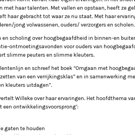
en met haar talenten. Met vallen en opstaan, heeft ze ge
eft haar gebracht tot waar ze nu staat. Met haar ervari
eren/jong volwassenen, ouders/ verzorgers en scholen.
n en scholing over hoogbegaafdheid in binnen-en buite
atie-ontmoetingsavonden voor ouders van hoogbegaafde
ert slimme peuters en slimme kleuters.
Talentenlijn en schreef het boek “Omgaan met hoogbegaa
pzetten van een verrijkingsklas” en in samenwerking 
n kleuters uitdagen”.
 vertelt Willeke over haar ervaringen. Het hoofdthema v
et een ontwikkelingsvoorsprong’:
de gaten te houden