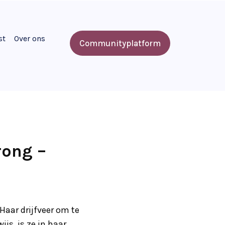
st
Over ons
Communityplatform
rong –
Haar drijfveer om te
s, is ze in haar