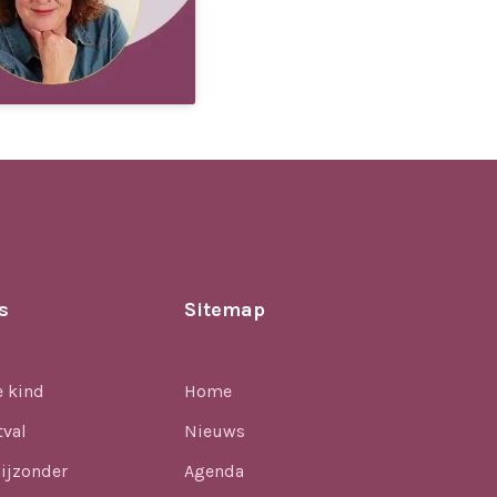
s
Sitemap
e kind
Home
tval
Nieuws
ijzonder
Agenda