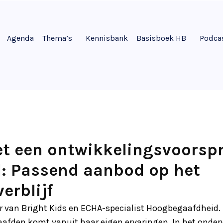
Agenda
Thema’s
Kennisbank
Basisboek HB
Podca
t een ontwikkelingsvoorsp
l: Passend aanbod op het
erblijf
ar van Bright Kids en ECHA-specialist Hoogbegaafdheid. 
den komt vanuit haar eigen ervaringen. In het onderwij