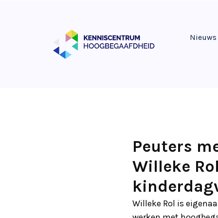
Nieuws
Peuters me
Willeke Ro
kinderdagv
Willeke Rol is eigena
werken met hoogbegaaf