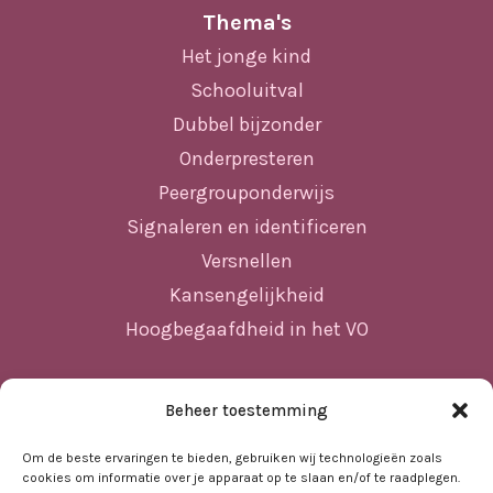
Thema's
Het jonge kind
Schooluitval
Dubbel bijzonder
Onderpresteren
Peergrouponderwijs
Signaleren en identificeren
Versnellen
Kansengelijkheid
Hoogbegaafdheid in het VO
Beheer toestemming
Sitemap
Home
Om de beste ervaringen te bieden, gebruiken wij technologieën zoals
cookies om informatie over je apparaat op te slaan en/of te raadplegen.