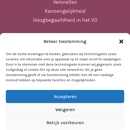
Versnellen
Kansengelijkheid
Hoogbegaafdheid in het VO
Beheer toestemming
Sitemap
Home
Om de beste ervaringen te bieden, gebruiken wij technologieën zoals
cookies om informatie over je apparaat op te slaan en/of te raadplegen.
Nieuws
Door in te stemmen met deze technologieën kunnen wij gegevens zoals
surfgedrag of unieke ID's op deze site verwerken. Als je geen
Agenda
toestemming geeft of uw toestemming intrekt, kan dit een nadelige
invloed hebben op bepaalde functies en mogelijkheden.
Kennisbank
Sociale kaart
Accepteren
Over ons
Contact
Weigeren
Bekijk voorkeuren