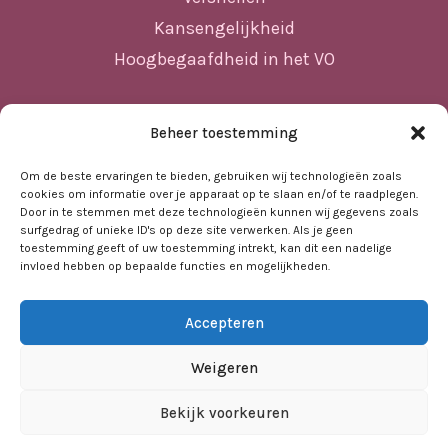
Kansengelijkheid
Hoogbegaafdheid in het VO
Beheer toestemming
Sitemap
Home
Om de beste ervaringen te bieden, gebruiken wij technologieën zoals
cookies om informatie over je apparaat op te slaan en/of te raadplegen.
Nieuws
Door in te stemmen met deze technologieën kunnen wij gegevens zoals
surfgedrag of unieke ID's op deze site verwerken. Als je geen
Agenda
toestemming geeft of uw toestemming intrekt, kan dit een nadelige
invloed hebben op bepaalde functies en mogelijkheden.
Kennisbank
Sociale kaart
Accepteren
Over ons
Contact
Weigeren
Bekijk voorkeuren