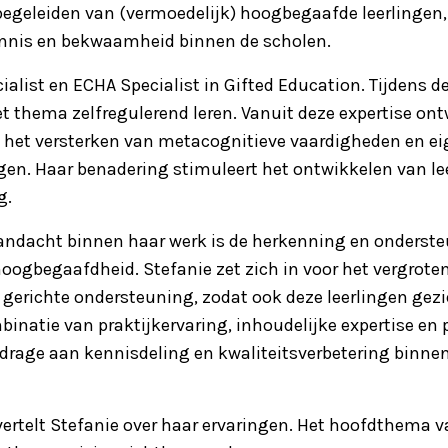
 begeleiden van (vermoedelijk) hoogbegaafde leerlingen, 
ennis en bekwaamheid binnen de scholen.
ialist en ECHA Specialist in Gifted Education. Tijdens d
het thema zelfregulerend leren. Vanuit deze expertise ont
p het versterken van metacognitieve vaardigheden en e
en. Haar benadering stimuleert het ontwikkelen van lee
g.
andacht binnen haar werk is de herkenning en onderst
ogbegaafdheid. Stefanie zet zich in voor het vergrot
r gerichte ondersteuning, zodat ook deze leerlingen gez
inatie van praktijkervaring, inhoudelijke expertise en 
ijdrage aan kennisdeling en kwaliteitsverbetering binne
 vertelt Stefanie over haar ervaringen. Het hoofdthema v