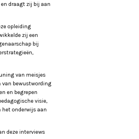
en draagt zij bij aan
eze opleiding
wikkelde zij een
igenaarschap bij
rstrategieën,
euning van meisjes
en van bewustwording
ien en begrepen
pedagogische visie,
n het onderwijs aan
an deze interviews