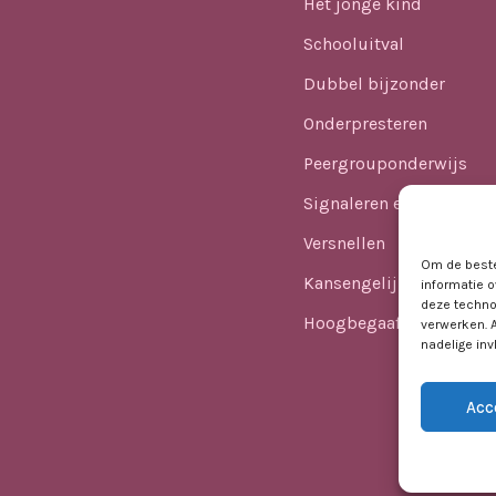
Het jonge kind
Schooluitval
Dubbel bijzonder
Onderpresteren
Peergrouponderwijs
Signaleren en identifice
Versnellen
Om de beste
Kansengelijkheid
informatie o
deze techno
Hoogbegaafdheid in he
verwerken. 
nadelige in
Acc