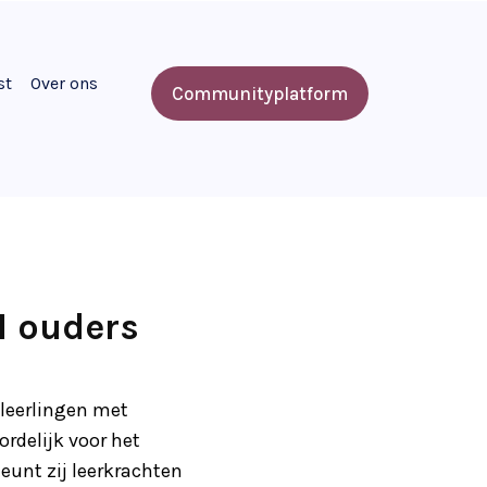
st
Over ons
Communityplatform
l ouders
 leerlingen met
rdelijk voor het
eunt zij leerkrachten