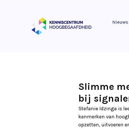
Nieuws
Slimme mei
bij signal
Stefanie Idzinga is le
kenmerken van hoogbe
opzetten, uitvoeren e