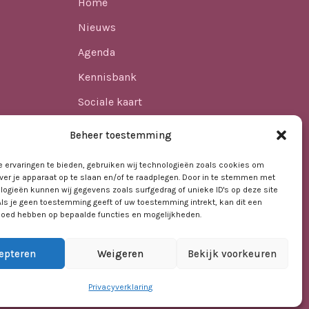
Home
Nieuws
Agenda
Kennisbank
Sociale kaart
ren
Over ons
Beheer toestemming
Contact
 ervaringen te bieden, gebruiken wij technologieën zoals cookies om
ver je apparaat op te slaan en/of te raadplegen. Door in te stemmen met
logieën kunnen wij gegevens zoals surfgedrag of unieke ID's op deze site
t VO
Als je geen toestemming geeft of uw toestemming intrekt, kan dit een
vloed hebben op bepaalde functies en mogelijkheden.
epteren
Weigeren
Bekijk voorkeuren
Privacyverklaring