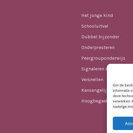
Het jonge kind
Schooluitval
Dubbel bijzonder
Onderpresteren
Peergrouponderwijs
Signaleren en identifice
Versnellen
Om de beste
Kansengelijkheid
informatie o
deze techno
Hoogbegaafdheid in he
verwerken. 
nadelige in
Acc