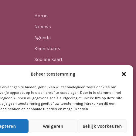
Home
Nieuws
Agenda
Kennisbank
Sociale kaart
ren
Over ons
Beheer toestemming
Contact
 ervaringen te bieden, gebruiken wij technologieën zoals cookies om
ver je apparaat op te slaan en/of te raadplegen. Door in te stemmen met
logieën kunnen wij gegevens zoals surfgedrag of unieke ID's op deze site
t VO
Als je geen toestemming geeft of uw toestemming intrekt, kan dit een
vloed hebben op bepaalde functies en mogelijkheden.
epteren
Weigeren
Bekijk voorkeuren