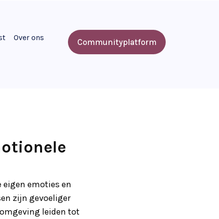
st
Over ons
Communityplatform
otionele
e eigen emoties en
en zijn gevoeliger
e omgeving leiden tot