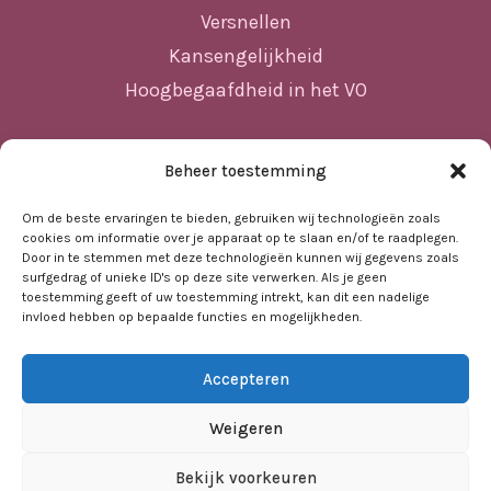
Versnellen
Kansengelijkheid
Hoogbegaafdheid in het VO
Beheer toestemming
Sitemap
Home
Om de beste ervaringen te bieden, gebruiken wij technologieën zoals
cookies om informatie over je apparaat op te slaan en/of te raadplegen.
Nieuws
Door in te stemmen met deze technologieën kunnen wij gegevens zoals
surfgedrag of unieke ID's op deze site verwerken. Als je geen
Agenda
toestemming geeft of uw toestemming intrekt, kan dit een nadelige
invloed hebben op bepaalde functies en mogelijkheden.
Kennisbank
Sociale kaart
Accepteren
Over ons
Contact
Weigeren
Bekijk voorkeuren