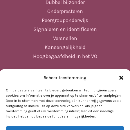
Dubbel bijzonder
Onderpresteren
Peergrouponderwijs
Signaleren en identificeren
Versnellen
Kansengelijkheid
Hoogbegaafdheid in het VO
Beheer toestemming
Sitemap
Home
Om de beste ervaringen te bieden, gebruiken wij technologieën zoals
cookies om informatie over je apparaat op te slaan en/of te raadplegen.
Nieuws
Door in te stemmen met deze technologieën kunnen wij gegevens zoals
surfgedrag of unieke ID's op deze site verwerken. Als je geen
Agenda
toestemming geeft of uw toestemming intrekt, kan dit een nadelige
invloed hebben op bepaalde functies en mogelijkheden.
Kennisbank
Sociale kaart